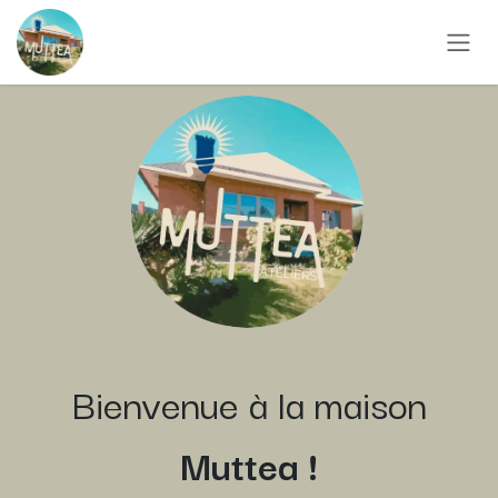
Se rendre au contenu
Bienvenue à la maison
Muttea !